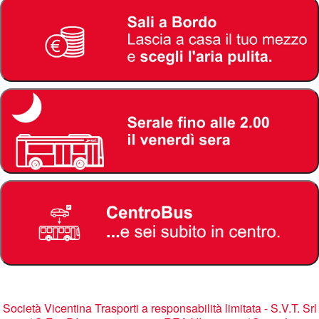
Società Vicentina Trasporti a responsabilità limitata - S.V.T. Srl