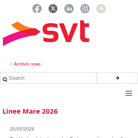
Salta
al
contenuto
principale
Archivio news
Briciole
di
Search
pane
Main
Linee Mare 2026
navigation
25/05/2026