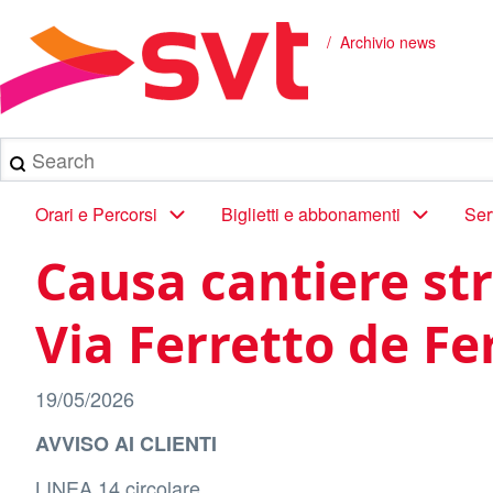
Salta
al
Archivio news
Briciole
contenuto
principale
di
pane
Search
Main
Orari e Percorsi
Biglietti e abbonamenti
Ser
navigation
Causa cantiere str
Via Ferretto de Fe
19/05/2026
AVVISO AI CLIENTI
LINEA 14 circolare