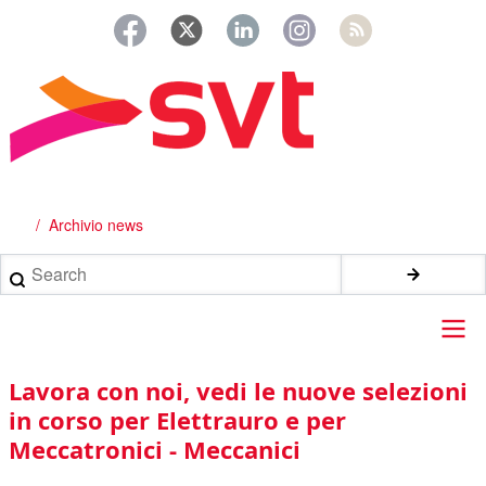
Salta
al
contenuto
principale
Archivio news
Briciole
di
Search
pane
Main
Lavora con noi, vedi le nuove selezioni
navigation
in corso per Elettrauro e per
Meccatronici - Meccanici