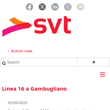
Salta
al
contenuto
principale
Archivio news
Briciole
di
Search
pane
Main
Linea 16 a Gambugliano
navigation
02/06/2023