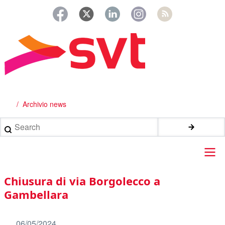
Salta
al
contenuto
principale
Archivio news
Briciole
di
Search
pane
Main
Chiusura di via Borgolecco a
navigation
Gambellara
06/05/2024