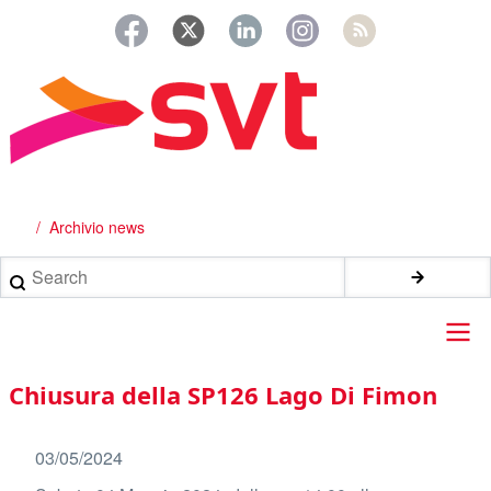
Salta
al
contenuto
principale
Archivio news
Briciole
di
Search
pane
Main
Chiusura della SP126 Lago Di Fimon
navigation
03/05/2024