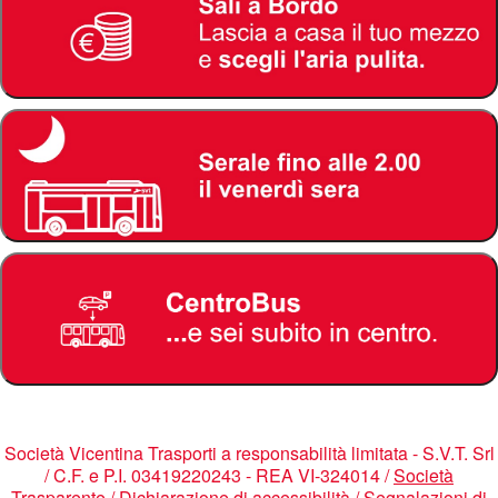
Società Vicentina Trasporti a responsabilità limitata - S.V.T. Srl
/ C.F. e P.I. 03419220243 - REA VI-324014 /
Società
Trasparente
/
Dichiarazione di accessibilità
/
Segnalazioni di