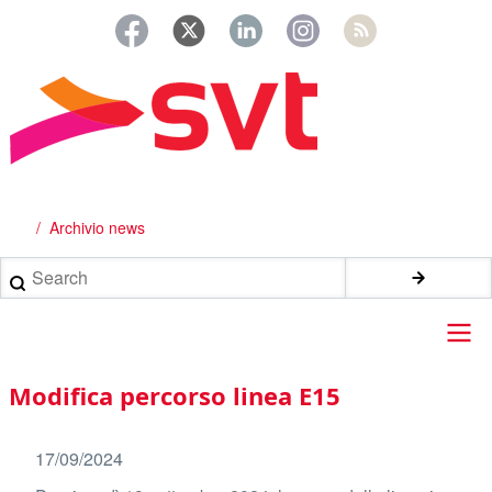
Salta
al
contenuto
principale
Archivio news
Briciole
di
Search
pane
Main
Modifica percorso linea E15
navigation
17/09/2024