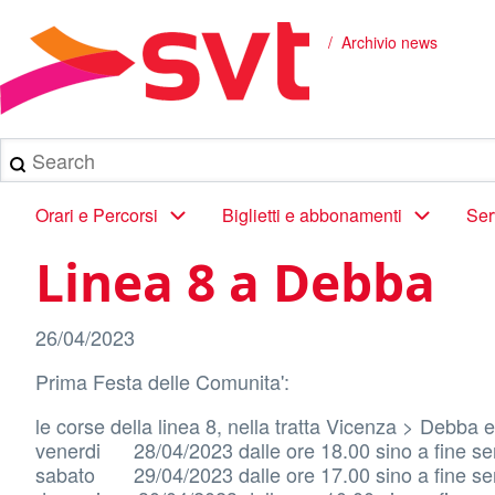
Salta
al
Archivio news
Briciole
contenuto
principale
di
pane
Search
Main
Orari e Percorsi
Biglietti e abbonamenti
Ser
navigation
Linea 8 a Debba
26/04/2023
Prima Festa delle Comunita':
le corse della linea 8, nella tratta Vicenza > Debba e 
venerdi 28/04/2023 dalle ore 18.00 sino a fine ser
sabato 29/04/2023 dalle ore 17.00 sino a fine ser