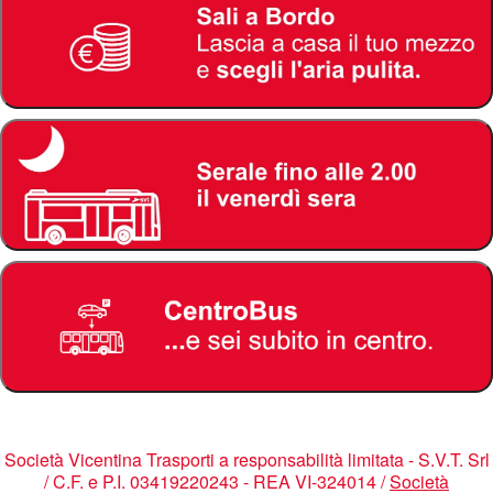
Società Vicentina Trasporti a responsabilità limitata - S.V.T. Srl
/ C.F. e P.I. 03419220243 - REA VI-324014 /
Società