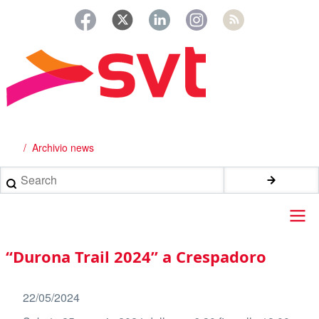
Salta
al
contenuto
principale
Archivio news
Briciole
di
Search
pane
Main
“Durona Trail 2024” a Crespadoro
navigation
22/05/2024