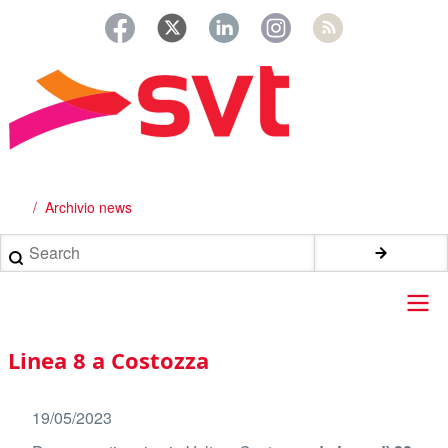
Salta
al
contenuto
principale
Archivio news
Briciole
di
Search
pane
Main
Linea 8 a Costozza
navigation
19/05/2023