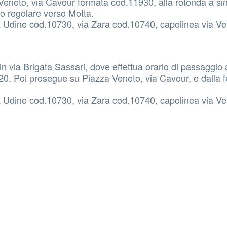
neto, via Cavour fermata cod.11930, alla rotonda a sini
so regolare verso Motta.
 Udine cod.10730, via Zara cod.10740, capolinea via V
in via Brigata Sassari, dove effettua orario di passaggio 
20. Poi prosegue su Piazza Veneto, via Cavour, e dalla 
 Udine cod.10730, via Zara cod.10740, capolinea via V