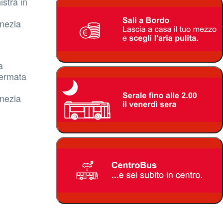
stra in
enezia
a
fermata
enezia