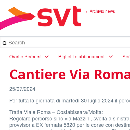
Salta
al
Archivio news
Briciole
contenuto
principale
di
pane
Search
Main
Orari e Percorsi
Biglietti e abbonamenti
Ser
navigation
Cantiere Via Roma
25/07/2024
Per tutta la giornata di martedì 30 luglio 2024 il perc
Tratta Viale Roma – Costabissara/Motta:
Regolare percorso sino via Mazzini, svolta a sinistra 
provvisoria EX fermata 5820 per le corse con desti