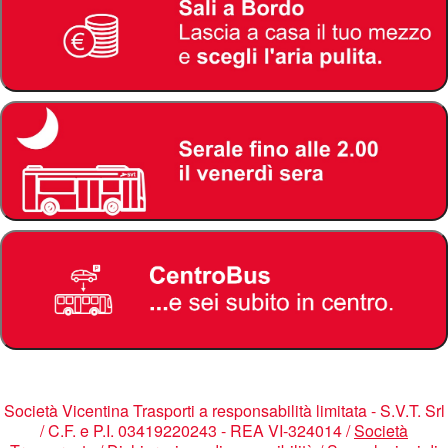
Società Vicentina Trasporti a responsabilità limitata - S.V.T. Srl
/ C.F. e P.I. 03419220243 - REA VI-324014 /
Società