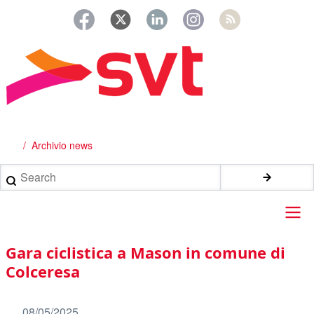
Salta
al
contenuto
principale
Archivio news
Briciole
di
Search
pane
Main
Gara ciclistica a Mason in comune di
navigation
Colceresa
08/05/2025