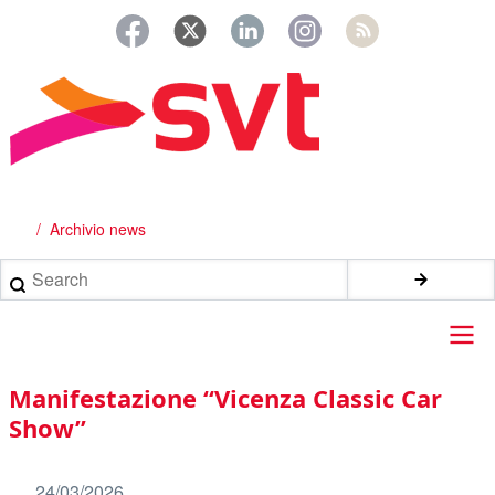
Salta
al
contenuto
principale
Archivio news
Briciole
di
Search
pane
Main
Manifestazione “Vicenza Classic Car
navigation
Show”
24/03/2026