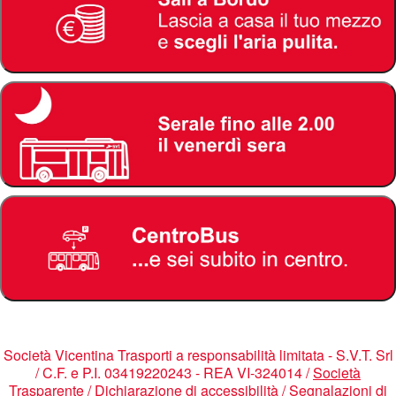
Società Vicentina Trasporti a responsabilità limitata - S.V.T. Srl
/ C.F. e P.I. 03419220243 - REA VI-324014 /
Società
Trasparente
/
Dichiarazione di accessibilità
/
Segnalazioni di