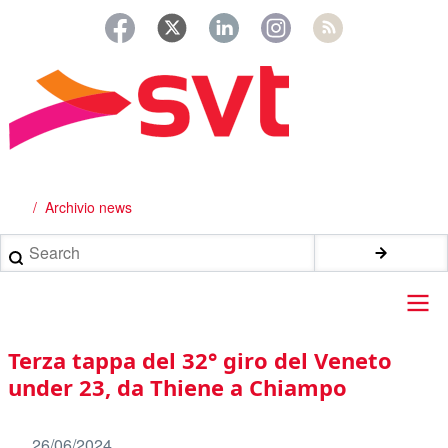
Salta
al
contenuto
principale
Archivio news
Briciole
di
Search
pane
Main
Terza tappa del 32° giro del Veneto
navigation
under 23, da Thiene a Chiampo
26/06/2024