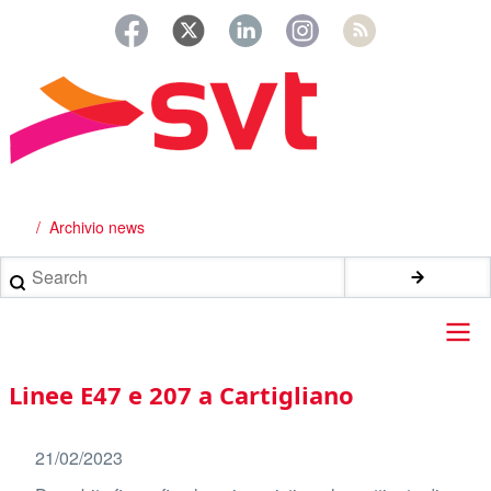
Salta
al
contenuto
principale
Archivio news
Briciole
di
Search
pane
Main
Linee E47 e 207 a Cartigliano
navigation
21/02/2023