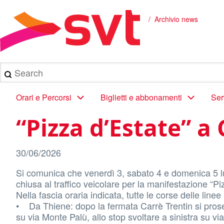
Salta
al
Archivio news
Briciole
contenuto
principale
di
pane
Search
Main
Orari e Percorsi
Biglietti e abbonamenti
Ser
navigation
“Pizza d’Estate” a
30/06/2026
Si comunica che venerdì 3, sabato 4 e domenica 5 lug
chiusa al traffico veicolare per la manifestazione “Pi
Nella fascia oraria indicata, tutte le corse delle li
• Da Thiene: dopo la fermata Carrè Trentin si prosegu
su via Monte Palù, allo stop svoltare a sinistra su vi