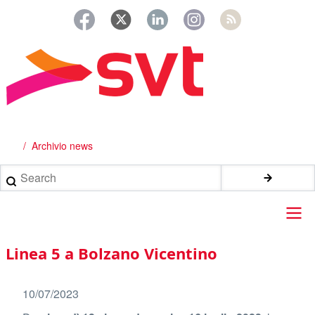
Salta
al
contenuto
principale
Archivio news
Briciole
di
Search
pane
Main
Linea 5 a Bolzano Vicentino
navigation
10/07/2023