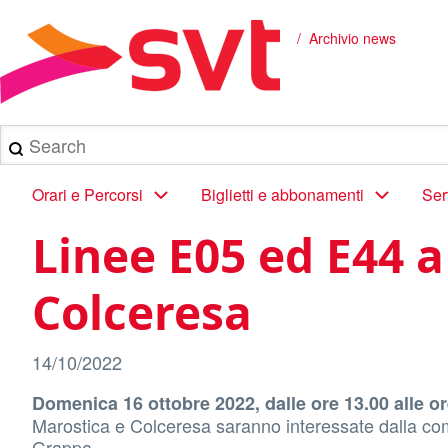
Salta
al
Archivio news
Briciole
contenuto
principale
di
pane
Search
Main
Orari e Percorsi
Biglietti e abbonamenti
Ser
navigation
Linee E05 ed E44 
Colceresa
14/10/2022
Domenica 16 ottobre 2022, dalle ore 13.00 alle or
Marostica e Colceresa saranno interessate dalla com
Grappa.