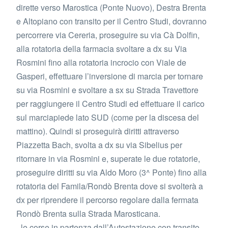
dirette verso Marostica (Ponte Nuovo), Destra Brenta
e Altopiano con transito per il Centro Studi, dovranno
percorrere via Cereria, proseguire su via Cà Dolfin,
alla rotatoria della farmacia svoltare a dx su Via
Rosmini fino alla rotatoria incrocio con Viale de
Gasperi, effettuare l’inversione di marcia per tornare
su via Rosmini e svoltare a sx su Strada Travettore
per raggiungere il Centro Studi ed effettuare il carico
sul marciapiede lato SUD (come per la discesa del
mattino). Quindi si proseguirà diritti attraverso
Piazzetta Bach, svolta a dx su via Sibelius per
ritornare in via Rosmini e, superate le due rotatorie,
proseguire diritti su via Aldo Moro (3^ Ponte) fino alla
rotatoria del Famila/Rondò Brenta dove si svolterà a
dx per riprendere il percorso regolare dalla fermata
Rondò Brenta sulla Strada Marosticana.
- le corse in partenza dall’Autostazione con transito