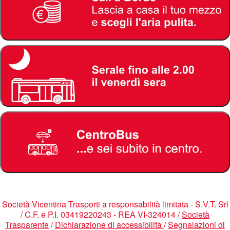
Società Vicentina Trasporti a responsabilità limitata - S.V.T. Srl
/ C.F. e P.I. 03419220243 - REA VI-324014 /
Società
Trasparente
/
Dichiarazione di accessibilità
/
Segnalazioni di