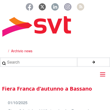
Salta
al
contenuto
principale
Archivio news
Briciole
di
Search
pane
Main
Fiera Franca d’autunno a Bassano
navigation
01/10/2025