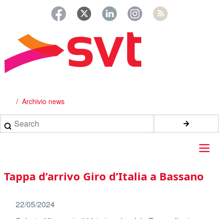
Salta
al
contenuto
principale
Archivio news
Briciole
di
Search
pane
Main
Tappa d’arrivo Giro d’Italia a Bassano
navigation
22/05/2024