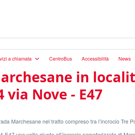
vizi a chiamata
CentroBus
Accessibilità
News
rchesane in localit
 via Nove - E47
rada Marchesane nel tratto compreso tra l’incrocio Tre Po
4-E47 una volta giunte all’incrocio semaforizzato di Ma