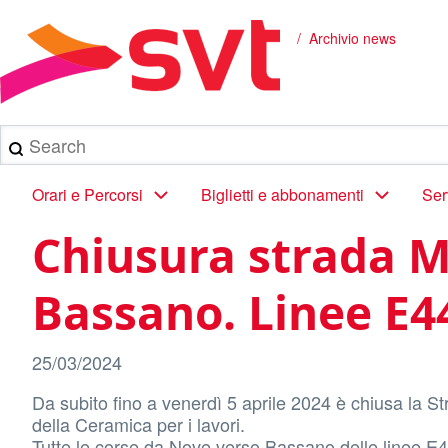
Salta
al
Archivio news
Briciole
contenuto
principale
di
pane
Search
Main
Orari e Percorsi
Biglietti e abbonamenti
Ser
navigation
Chiusura strada Ma
Bassano. Linee E44
25/03/2024
Da subito fino a venerdì 5 aprile 2024 è chiusa la St
della Ceramica per i lavori.
Tutte le corse da Nove verso Bassano delle linee E4