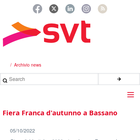
Salta
al
contenuto
principale
Archivio news
Briciole
di
Search
pane
Main
Fiera Franca d'autunno a Bassano
navigation
05/10/2022