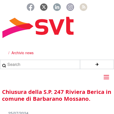
Salta
al
contenuto
principale
Archivio news
Briciole
di
Search
pane
Main
Chiusura della S.P. 247 Riviera Berica in
navigation
comune di Barbarano Mossano.
25/07/2024