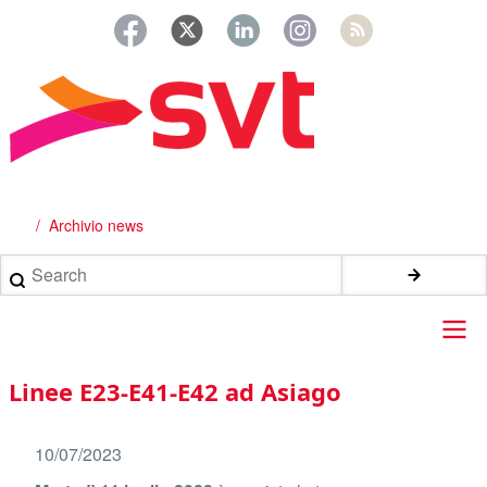
Salta
al
contenuto
principale
Archivio news
Briciole
di
Search
pane
Main
Linee E23-E41-E42 ad Asiago
navigation
10/07/2023