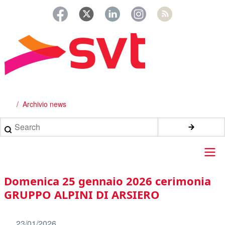
Salta
al
contenuto
principale
Archivio news
Briciole
di
Search
pane
Main
Domenica 25 gennaio 2026 cerimonia
navigation
GRUPPO ALPINI DI ARSIERO
23/01/2026