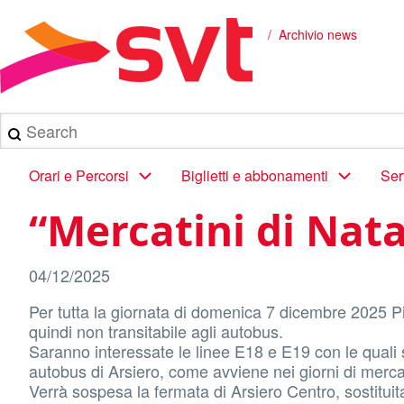
Salta
al
Archivio news
Briciole
contenuto
principale
di
pane
Search
Main
Orari e Percorsi
Biglietti e abbonamenti
Ser
navigation
“Mercatini di Nata
04/12/2025
Per tutta la giornata di domenica 7 dicembre 2025 Pi
quindi non transitabile agli autobus.
Saranno interessate le linee E18 e E19 con le quali 
autobus di Arsiero, come avviene nei giorni di merc
Verrà sospesa la fermata di Arsiero Centro, sostituit