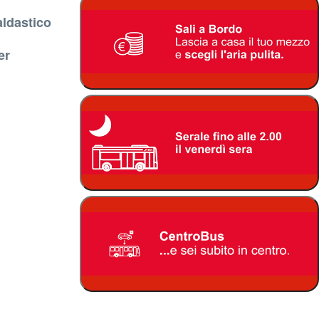
aldastico
er