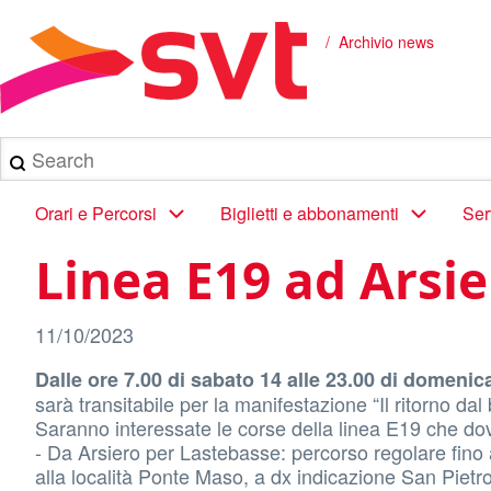
Salta
al
Archivio news
Briciole
contenuto
principale
di
pane
Search
Main
Orari e Percorsi
Biglietti e abbonamenti
Ser
navigation
Linea E19 ad Arsie
11/10/2023
Dalle ore 7.00 di sabato 14 alle 23.00 di domenic
sarà transitabile per la manifestazione “Il ritorno dal
Saranno interessate le corse della linea E19 che dov
- Da Arsiero per Lastebasse: percorso regolare fino a
alla località Ponte Maso, a dx indicazione San Pietr