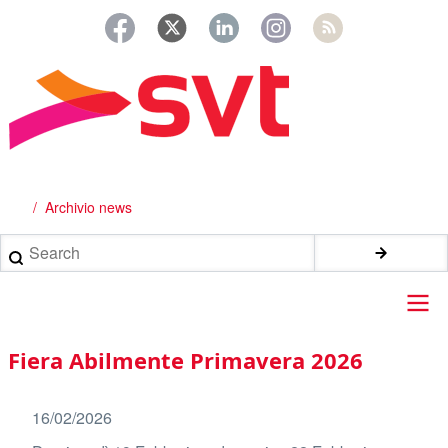
Salta
al
contenuto
principale
Archivio news
Briciole
di
Search
pane
Main
Fiera Abilmente Primavera 2026
navigation
16/02/2026