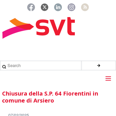
Salta
al
contenuto
principale
Briciole
di
Search
pane
Main
Chiusura della S.P. 64 Fiorentini in
navigation
comune di Arsiero
07/02/2025