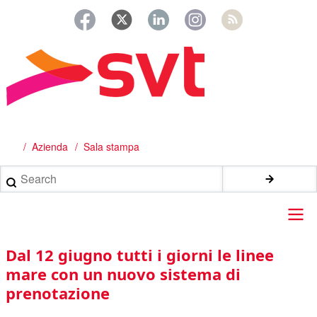
Salta
al
contenuto
principale
Azienda
Sala stampa
Briciole
di
Search
pane
Main
Dal 12 giugno tutti i giorni le linee
navigation
mare con un nuovo sistema di
prenotazione