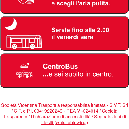
Società Vicentina Trasporti a responsabilità limitata - S.V.T. Srl
/ C.F. e P.I. 03419220243 - REA VI-324014 /
Società
Trasparente
/
Dichiarazione di accessibilità
/
Segnalazioni di
illeciti (whistleblowing)