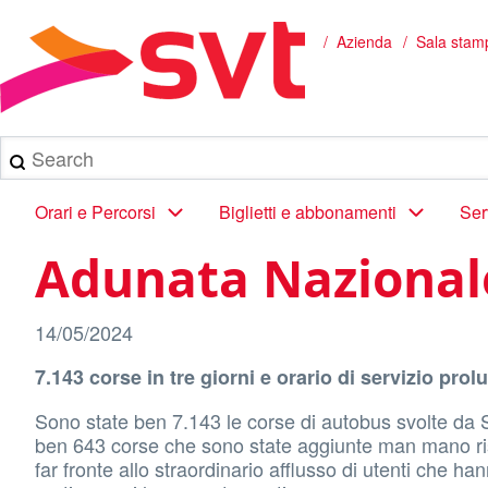
Salta
al
Azienda
Sala stam
Briciole
contenuto
principale
di
pane
Search
Main
Orari e Percorsi
Biglietti e abbonamenti
Ser
navigation
Adunata Nazionale
14/05/2024
7.143 corse in tre giorni e orario di servizio prol
Sono state ben 7.143 le corse di autobus svolte da S
ben 643 corse che sono state aggiunte man mano ris
far fronte allo straordinario afflusso di utenti che h