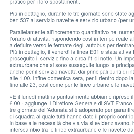
pratico per i loro spostamenti.
Più in dettaglio, durante le tre giornate sono state a
ben 537 al servizio navette e servizio urbano (per un
Parallelamente all’incremento quantitativo nel nume
l’orario di attività, rispondendo così in tempo reale a
a defluire verso le fermate degli autobus per rientra
Più in dettaglio, il venerdì la linea E01 è stata attiv
proseguito il servizio fino a circa l’1 di notte. Un im
extraurbane che si sono susseguite lungo le principali
anche per il servizio navetta dai principali punti di
alle 1.00. Infine domenica sera, per il rientro dopo l
fino alle 23, così come per le linee urbane e le navet
«E il lunedì mattina puntualmente abbiamo ripreso il 
6.00 - aggiunge il Direttore Generale di SVT Franco E
tre giornate dell’Adunata si è adoperato per garantir
di squadra al quale tutti hanno dato il proprio contr
in base alle necessità che via via si evidenziavano, h
interscambio tra le linee extraurbane e le navette dai 