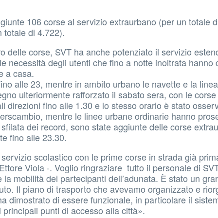
ggiunte 106 corse al servizio extraurbano (per un totale d
 totale di 4.722).
ro delle corse, SVT ha anche potenziato il servizio este
lle necessità degli utenti che fino a notte inoltrata hanno
re a casa.
a fino alle 23, mentre in ambito urbano le navette e la lin
pegno ulteriormente rafforzato il sabato sera, con le corse
 direzioni fino alle 1.30 e lo stesso orario è stato osser
 interscambio, mentre le linee urbane ordinarie hanno prose
a sfilata dei record, sono state aggiunte delle corse extr
te fino alle 23.30.
servizio scolastico con le prime corse in strada già prim
ttore Viola -. Voglio ringraziare tutto il personale di SV
e la mobilità dei partecipanti dell’adunata. È stato un gr
ibuto. Il piano di trasporto che avevamo organizzato e rio
a dimostrato di essere funzionale, in particolare il siste
principali punti di accesso alla città».