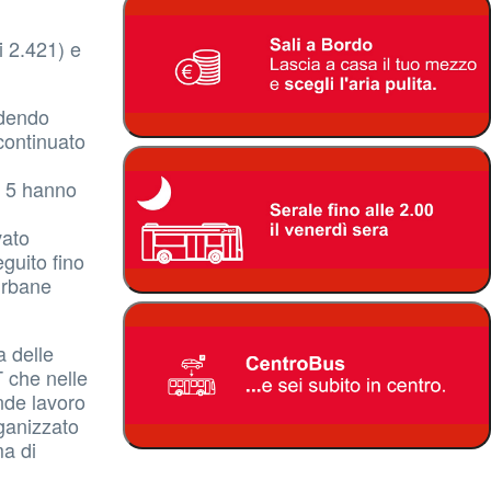
i 2.421) e
ndendo
 continuato
ea 5 hanno
vato
guito fino
aurbane
a delle
T che nelle
ande lavoro
rganizzato
ma di