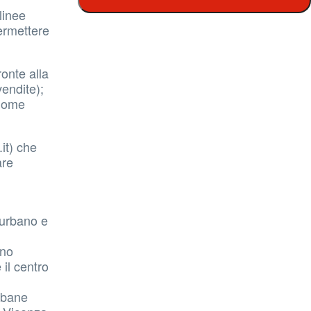
 linee
ermettere
ronte alla
vendite);
 home
.it) che
are
 urbano e
nno
 il centro
rbane