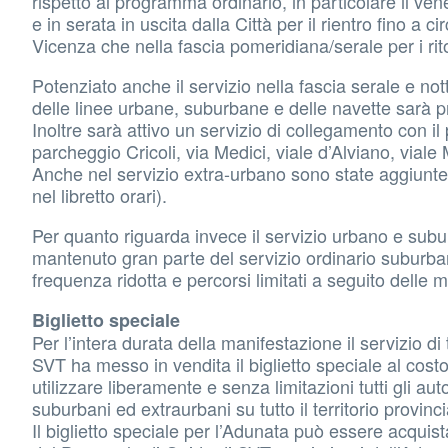
rispetto al programma ordinario, in particolare il ve
e in serata in uscita dalla Città per il rientro fino a
Vicenza che nella fascia pomeridiana/serale per i rito
Potenziato anche il servizio nella fascia serale e not
delle linee urbane, suburbane e delle navette sarà p
Inoltre sarà attivo un servizio di collegamento con i
parcheggio Cricoli, via Medici, viale d’Alviano, viale
Anche nel servizio extra-urbano sono state aggiunte d
nel libretto orari).
Per quanto riguarda invece il servizio urbano e sub
mantenuto gran parte del servizio ordinario suburb
frequenza ridotta e percorsi limitati a seguito delle mo
Biglietto speciale
Per l’intera durata della manifestazione il servizio
SVT ha messo in vendita il biglietto speciale al costo
utilizzare liberamente e senza limitazioni tutti gli au
suburbani ed extraurbani su tutto il territorio provinci
Il biglietto speciale per l’Adunata può essere acquist