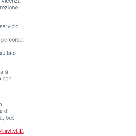
e Vicenza
irezione
 servizio
e percorso:
sultato
sarà
a con
to.
e di
ta, bus
.svt.vi.it/
,