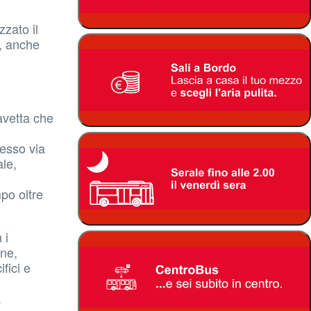
zzato il
i, anche
navetta che
resso via
ale,
po oltre
 i
ane,
fici e
.