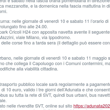
nerdì e sabato nella fascia oraria pomeridiana in direzion
 circa mezzanotte, e la domenica nella fascia mattutina in d
rni.
turna: nelle giornate di venerdì 10 e sabato 11 l’orario di
rolungato fino alle 24.00.
l park Cricoli H24 con apposita navetta avente il seguent
 Mazzini, viale Milano, via Ippodromo.
elle corse fino a tarda sera (il dettaglio può essere con
urbano, nelle giornate di venerdì 10 e sabato 11 maggio 
ano che collega il Capoluogo con i Comuni contermini, m
difiche alla viabilità cittadina.
 di trasporto pubblico locale sarà regolarmente a pagamen
 di 10 euro, valido i tre giorni dell’Adunata e che consent
tobus su tutta la rete di SVT, quindi bus urbani, bus navet
ale.
ato nelle rivendite SVT, online sul sito
https://adunata2024