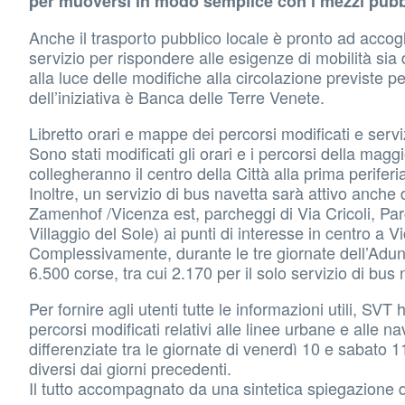
per muoversi in modo semplice con i mezzi pubbli
Anche il trasporto pubblico locale è pronto ad accogli
servizio per rispondere alle esigenze di mobilità sia d
alla luce delle modifiche alla circolazione previste 
dell’iniziativa è Banca delle Terre Venete.
Libretto orari e mappe dei percorsi modificati e servi
Sono stati modificati gli orari e i percorsi della magg
collegheranno il centro della Città alla prima perife
Inoltre, un servizio di bus navetta sarà attivo anche 
Zamenhof /Vicenza est, parcheggi di Via Cricoli, Par
Villaggio del Sole) ai punti di interesse in centro a V
Complessivamente, durante le tre giornate dell’Adun
6.500 corse, tra cui 2.170 per il solo servizio di bus 
Per fornire agli utenti tutte le informazioni utili, S
percorsi modificati relativi alle linee urbane e alle na
differenziate tra le giornate di venerdì 10 e sabato 1
diversi dai giorni precedenti.
Il tutto accompagnato da una sintetica spiegazione de