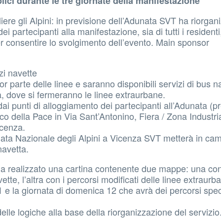
ci durante le tre giornate della manifestazione
ere gli Alpini: in previsione dell’Adunata SVT ha riorgani
ei partecipanti alla manifestazione, sia di tutti i resident
per consentire lo svolgimento dell’evento. Main sponsor
zi navette
ior parte delle linee e saranno disponibili servizi di bus 
ria, dove si fermeranno le linee extraurbane.
dai punti di alloggiamento dei partecipanti all’Adunata (p
co della Pace in Via Sant’Antonino, Fiera / Zona Industri
icenza.
ata Nazionale degli Alpini a Vicenza SVT metterà in cam
navetta.
VT ha realizzato una cartina contenente due mappe: una con
vette, l’altra con i percorsi modificati delle linee extraurb
1 e la giornata di domenica 12 che avrà dei percorsi speci
lle logiche alla base della riorganizzazione del servizio