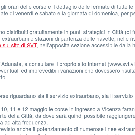
i orari delle corse e il dettaglio delle fermate di tutte le
nate di venerdì e sabato e la giornata di domenica, per p
 distribuiti gratuitamente in punti strategici in Città (di f
s extraurbani e stazioni di partenza delle navette, nelle ri
 sul sito di SVT
, nell’apposita sezione accessibile dalla
l’Adunata, a consultare il proprio sito Internet (www.svt.vi
ventuali ed imprevedibili variazioni che dovessero risult
to.
e riguardano sia il servizio extraurbano, sia il servizio
l 10, 11 e 12 maggio le corse in ingresso a Vicenza fara
rte della Città, da dove sarà quindi possibile raggiungere
ta ad alta frequenza.
revisto anche il potenziamento di numerose linee extrau