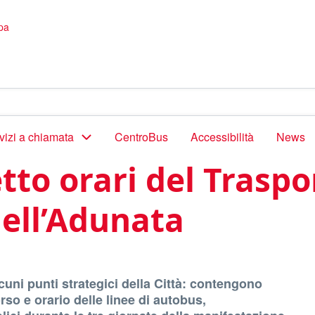
pa
vizi a chiamata
CentroBus
Accessibilità
News
etto orari del Trasp
dell’Adunata
cuni punti strategici della Città: contengono
corso e orario delle linee di autobus,