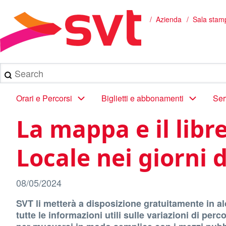
Salta
al
Azienda
Sala stam
Briciole
contenuto
principale
di
pane
Search
Main
Orari e Percorsi
Biglietti e abbonamenti
Ser
navigation
La mappa e il libr
Locale nei giorni 
08/05/2024
SVT li metterà a disposizione gratuitamente in al
tutte le informazioni utili sulle variazioni di per