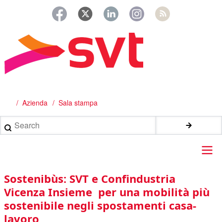
Salta
al
contenuto
principale
Azienda
Sala stampa
Briciole
di
Search
pane
Main
Sostenibùs: SVT e Confindustria
navigation
Vicenza Insieme per una mobilità più
sostenibile negli spostamenti casa-
lavoro