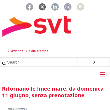
Salta
al
contenuto
principale
Azienda
Sala stampa
Briciole
di
Search
pane
Main
Ritornano le linee mare: da domenica
navigation
11 giugno, senza prenotazione
08/06/2023