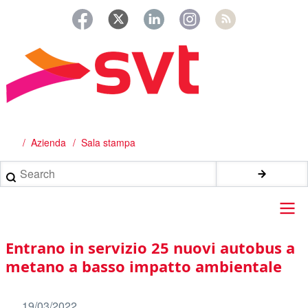
Salta
al
contenuto
principale
Azienda
Sala stampa
Briciole
di
Search
pane
Main
Entrano in servizio 25 nuovi autobus a
navigation
metano a basso impatto ambientale
19/03/2022