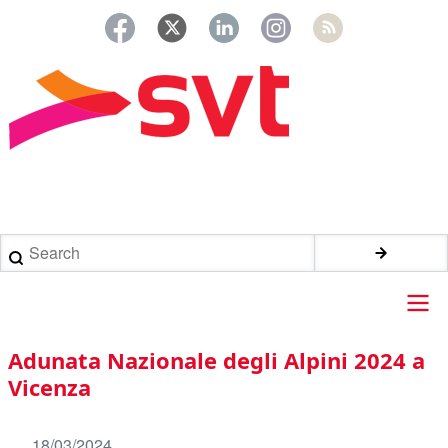
Salta
al
contenuto
principale
Briciole
di
Search
pane
Main
Adunata Nazionale degli Alpini 2024 a
navigation
Vicenza
18/03/2024