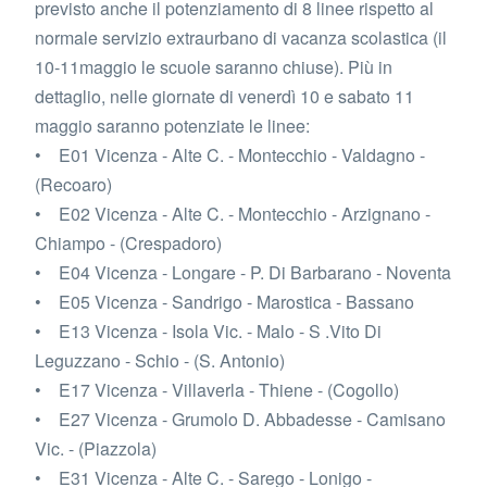
previsto anche il potenziamento di 8 linee rispetto al
normale servizio extraurbano di vacanza scolastica (il
10-11maggio le scuole saranno chiuse). Più in
dettaglio, nelle giornate di venerdì 10 e sabato 11
maggio saranno potenziate le linee:
• E01 Vicenza - Alte C. - Montecchio - Valdagno -
(Recoaro)
• E02 Vicenza - Alte C. - Montecchio - Arzignano -
Chiampo - (Crespadoro)
• E04 Vicenza - Longare - P. Di Barbarano - Noventa
• E05 Vicenza - Sandrigo - Marostica - Bassano
• E13 Vicenza - Isola Vic. - Malo - S .Vito Di
Leguzzano - Schio - (S. Antonio)
• E17 Vicenza - Villaverla - Thiene - (Cogollo)
• E27 Vicenza - Grumolo D. Abbadesse - Camisano
Vic. - (Piazzola)
• E31 Vicenza - Alte C. - Sarego - Lonigo -