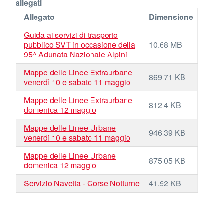
allegati
Allegato
Dimensione
Guida ai servizi di trasporto
pubblico SVT in occasione della
10.68 MB
95^ Adunata Nazionale Alpini
Mappe delle Linee Extraurbane
869.71 KB
venerdì 10 e sabato 11 maggio
Mappe delle Linee Extraurbane
812.4 KB
domenica 12 maggio
Mappe delle Linee Urbane
946.39 KB
venerdì 10 e sabato 11 maggio
Mappe delle Linee Urbane
875.05 KB
domenica 12 maggio
Servizio Navetta - Corse Notturne
41.92 KB