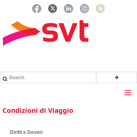
Salta
al
contenuto
principale
Briciole
di
Search
pane
Main
Condizioni di Viaggio
navigation
Diritti e Doveri