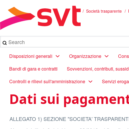
Salta
al
/
Società trasparente
Briciole
contenuto
principale
di
pane
Search
Main
Disposizioni generali
Organizzazione
Consu
navigation
Bandi di gara e contratti
Sovvenzioni, contributi, sussi
Controlli e rilievi sull'amministrazione
Servizi eroga
Dati sui pagament
ALLEGATO 1) SEZIONE "SOCIETA' TRASPARENT