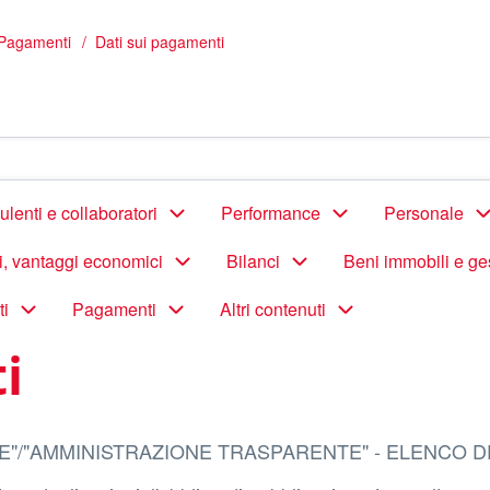
Pagamenti
Dati sui pagamenti
lenti e collaboratori
Performance
Personale
di, vantaggi economici
Bilanci
Beni immobili e ge
ti
Pagamenti
Altri contenuti
i
E"/"AMMINISTRAZIONE TRASPARENTE" - ELENCO D