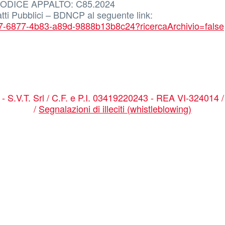
si. CODICE APPALTO: C85.2024
tti Pubblici – BDNCP al seguente link:
f9ed27-6877-4b83-a89d-9888b13b8c24?ricercaArchivio=false
a - S.V.T. Srl / C.F. e P.I. 03419220243 - REA VI-324014 
/
Segnalazioni di illeciti (whistleblowing)