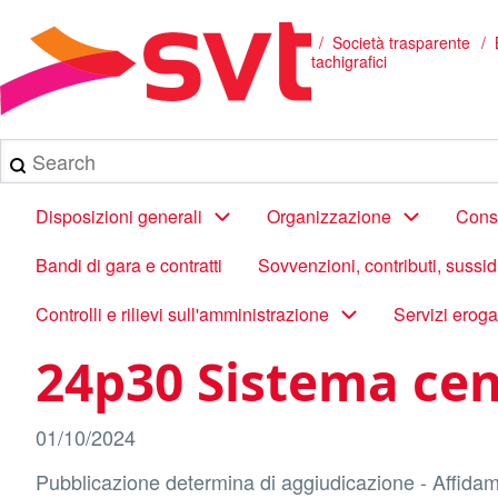
Salta
al
/
Società trasparente
Briciole
contenuto
tachigrafici
principale
di
pane
Search
Main
Disposizioni generali
Organizzazione
Consu
navigation
Bandi di gara e contratti
Sovvenzioni, contributi, sussi
Controlli e rilievi sull'amministrazione
Servizi eroga
24p30 Sistema cent
01/10/2024
Pubblicazione determina di aggiudicazione - Affidame