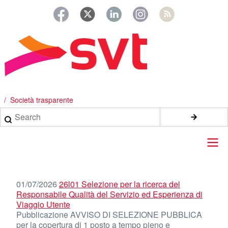
Salta
al
contenuto
principale
/ Società trasparente
Search
Main
navigation
01/07/2026
26l01 Selezione per la ricerca del
Responsabile Qualità del Servizio ed Esperienza di
Viaggio Utente
Pubblicazione AVVISO DI SELEZIONE PUBBLICA
per la copertura di 1 posto a tempo pieno e